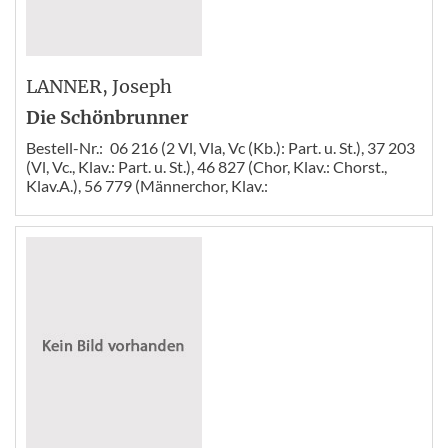
LANNER
, Joseph
Die Schönbrunner
Bestell-Nr.:
06 216 (2 Vl, Vla, Vc (Kb.): Part. u. St.), 37 203
(Vl, Vc., Klav.: Part. u. St.), 46 827 (Chor, Klav.: Chorst.,
Klav.A.), 56 779 (Männerchor, Klav.: