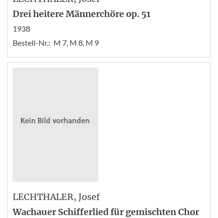
Drei heitere Männerchöre op. 51
1938
Bestell-Nr.:
M 7, M 8, M 9
LECHTHALER
, Josef
Wachauer Schifferlied für gemischten Chor