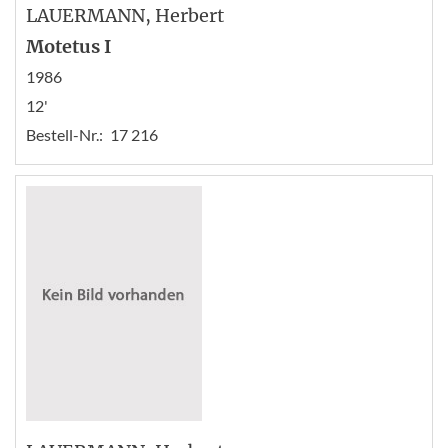
LAUERMANN
, Herbert
Motetus I
1986
12'
Bestell-Nr.:
17 216