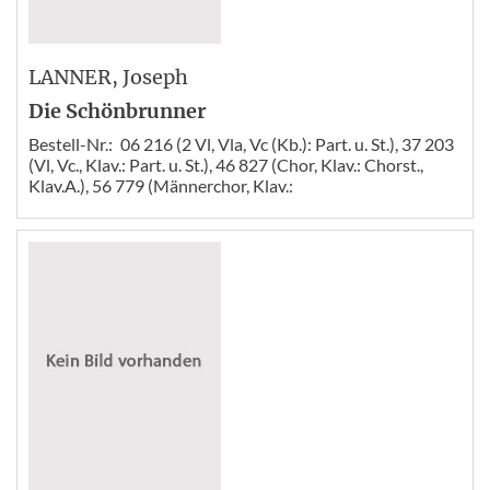
LANNER
, Joseph
Die Schönbrunner
Bestell-Nr.:
06 216 (2 Vl, Vla, Vc (Kb.): Part. u. St.), 37 203
(Vl, Vc., Klav.: Part. u. St.), 46 827 (Chor, Klav.: Chorst.,
Klav.A.), 56 779 (Männerchor, Klav.: