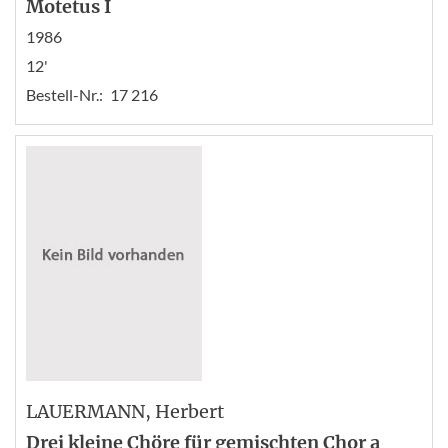
Motetus I
1986
12'
Bestell-Nr.:
17 216
LAUERMANN
, Herbert
Drei kleine Chöre für gemischten Chor a