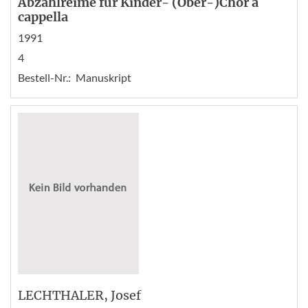
Abzählreime für Kinder- (Ober-)Chor a
cappella
1991
4
Bestell-Nr.:
Manuskript
LECHTHALER
, Josef