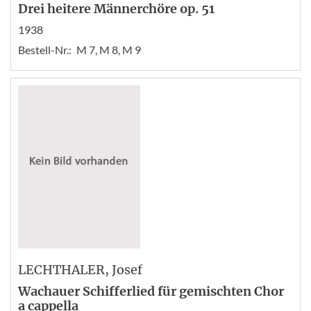
Drei heitere Männerchöre op. 51
1938
Bestell-Nr.:
M 7, M 8, M 9
LECHTHALER
, Josef
Wachauer Schifferlied für gemischten Chor
a cappella