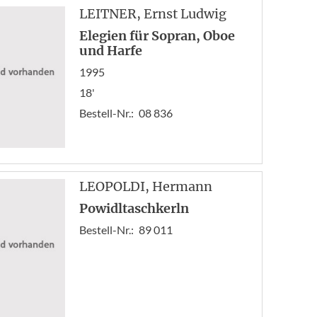
« A
LEITNER
, Ernst Ludwig
Zur
Elegien für Sopran, Oboe
17
und Harfe
18
1995
19
18'
20
Bestell-Nr.:
08 836
21
22
23
Vor
End
LEOPOLDI
, Hermann
Powidltaschkerln
Bestell-Nr.:
89 011