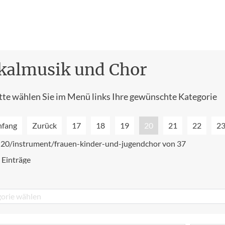
kalmusik und Chor
tte wählen Sie im Menü links Ihre gewünschte Kategorie
nfang
Zurück
17
18
19
20
21
22
2
e 20/instrument/frauen-kinder-und-jugendchor von 37
 Einträge
orie wählen