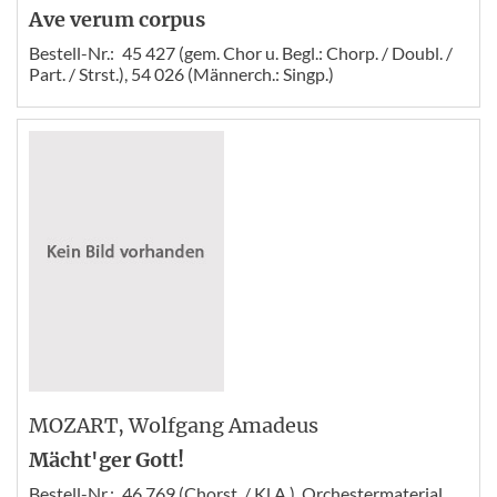
Ave verum corpus
Bestell-Nr.:
45 427 (gem. Chor u. Begl.: Chorp. / Doubl. /
Part. / Strst.), 54 026 (Männerch.: Singp.)
MOZART
, Wolfgang Amadeus
Mächt'ger Gott!
Bestell-Nr.:
46 769 (Chorst. / Kl.A.), Orchestermaterial