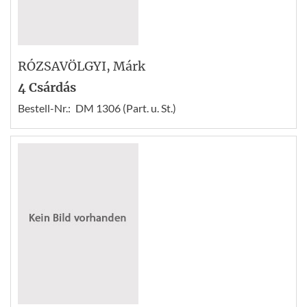
RÓZSAVÖLGYI
, Márk
4 Csárdás
Bestell-Nr.:
DM 1306 (Part. u. St.)