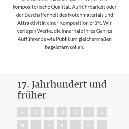
kompositorische Qualität, Aufführbarkeit oder
der Beschaffenheit des Notenmaterials und
Attraktivität einer Komposition prüft. Wir
verlegen Werke, die innerhalb ihres Genres
Aufführende wie Publikum gleichermaßen
begeistern sollen.
17. Jahrhundert und
früher
Nac
A
B
C
D
E
F
G
H
I
J
K
L
M
N