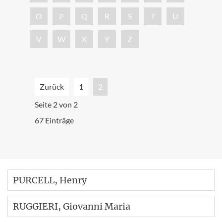
O
P
Q
R
S
T
U
V
W
X
Y
Z
Zurück
1
2
Seite 2 von 2
67 Einträge
PURCELL
, Henry
RUGGIERI
, Giovanni Maria