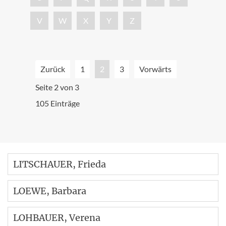
V
W
X
Y
Z
Zurück
1
2
3
Vorwärts
Seite 2 von 3
105 Einträge
LITSCHAUER
, Frieda
LOEWE
, Barbara
LOHBAUER
, Verena