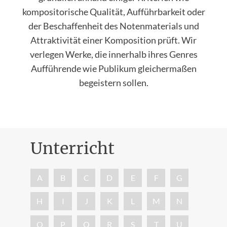
kompositorische Qualität, Aufführbarkeit oder
der Beschaffenheit des Notenmaterials und
Attraktivität einer Komposition prüft. Wir
verlegen Werke, die innerhalb ihres Genres
Aufführende wie Publikum gleichermaßen
begeistern sollen.
Unterricht
Nac
A
B
C
D
E
F
G
H
I
J
K
L
M
N
O
P
Q
R
S
T
U