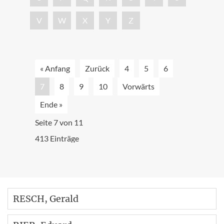
V
W
X
Y
Z
« Anfang
Zurück
4
5
6
7
8
9
10
Vorwärts
Ende »
Seite 7 von 11
413 Einträge
RESCH
, Gerald