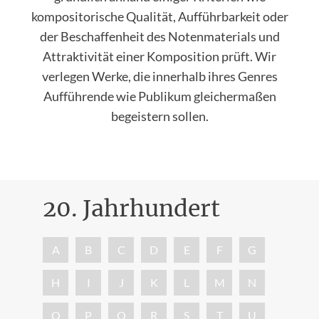
kompositorische Qualität, Aufführbarkeit oder
der Beschaffenheit des Notenmaterials und
Attraktivität einer Komposition prüft. Wir
verlegen Werke, die innerhalb ihres Genres
Aufführende wie Publikum gleichermaßen
begeistern sollen.
20. Jahrhundert
Nac
A
B
C
D
E
F
G
H
I
J
K
L
M
N
O
P
Q
R
S
T
U