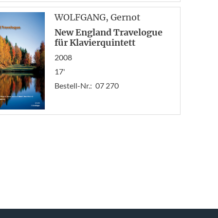
WOLFGANG
, Gernot
New England Travelogue
für Klavierquintett
2008
17'
Bestell-Nr.:
07 270