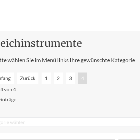
reichinstrumente
tte wählen Sie im Menü links Ihre gewünschte Kategorie
nfang
Zurück
1
2
3
4
 4 von 4
Einträge
orie wählen