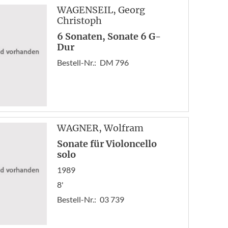
«
WAGENSEIL
, Georg
Anf
Christoph
Zur
6 Sonaten, Sonate 6 G-
1
Dur
2
Bestell-Nr.:
DM 796
3
4
WAGNER
, Wolfram
Sonate für Violoncello
solo
1989
8'
Bestell-Nr.:
03 739