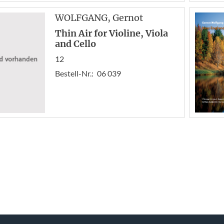
WOLFGANG
, Gernot
Thin Air for Violine, Viola
and Cello
12
Bestell-Nr.:
06 039