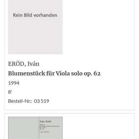
ERÖD
, Iván
Blumenstück für Viola solo op. 62
1994
8'
Bestell-Nr.:
03 519