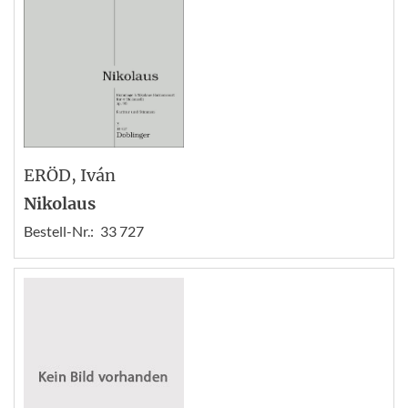
ERÖD
, Iván
Nikolaus
Bestell-Nr.:
33 727