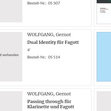
Bestell-Nr.:
05 507
WOLFGANG
, Gernot
Dual Identity für Fagott
4'
Bestell-Nr.:
05 514
WOLFGANG
, Gernot
Passing through für
Klarinette und Fagott