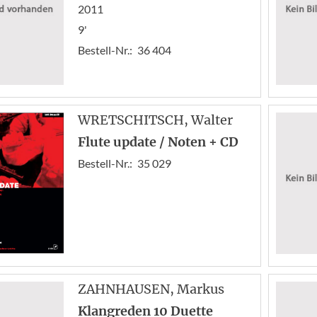
2011
9'
Bestell-Nr.:
36 404
WRETSCHITSCH
, Walter
Flute update / Noten + CD
Bestell-Nr.:
35 029
ZAHNHAUSEN
, Markus
Klangreden 10 Duette