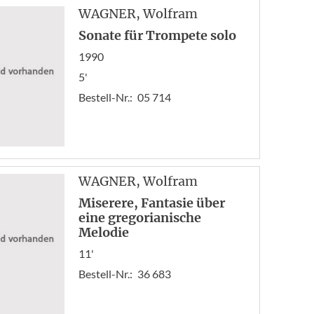
«
WAGNER
, Wolfram
Anf
Sonate für Trompete solo
Zur
1990
8
5'
9
10
Bestell-Nr.:
05 714
11
12
13
14
WAGNER
, Wolfram
Miserere, Fantasie über
eine gregorianische
Melodie
11'
Bestell-Nr.:
36 683