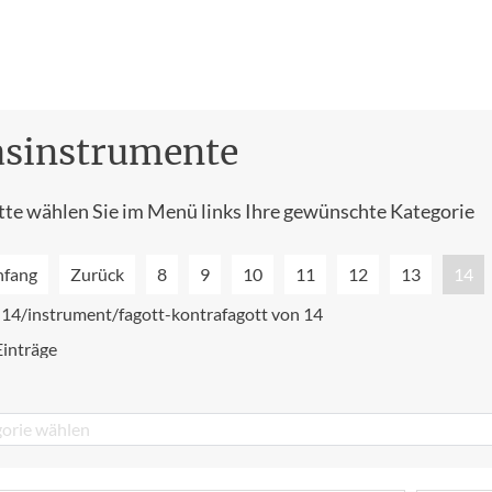
asinstrumente
tte wählen Sie im Menü links Ihre gewünschte Kategorie
nfang
Zurück
8
9
10
11
12
13
14
 14/instrument/fagott-kontrafagott von 14
Einträge
orie wählen