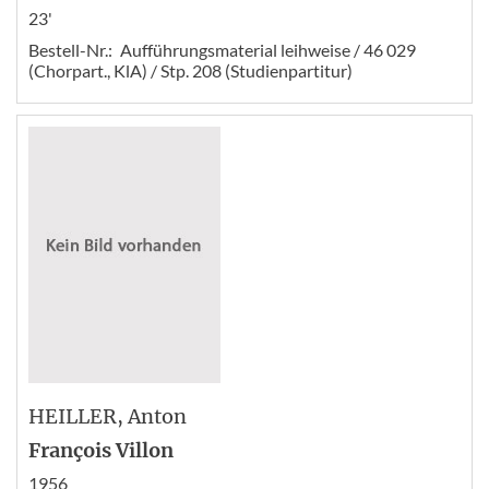
23'
Bestell-Nr.:
Aufführungsmaterial leihweise / 46 029
(Chorpart., KlA) / Stp. 208 (Studienpartitur)
HEILLER
, Anton
François Villon
1956