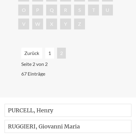
O
P
Q
R
S
T
U
V
W
X
Y
Z
Zurück
1
2
Seite 2 von 2
67 Einträge
PURCELL
, Henry
RUGGIERI
, Giovanni Maria