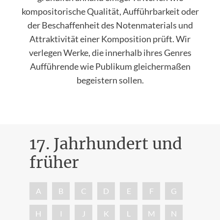
kompositorische Qualität, Aufführbarkeit oder
der Beschaffenheit des Notenmaterials und
Attraktivität einer Komposition prüft. Wir
verlegen Werke, die innerhalb ihres Genres
Aufführende wie Publikum gleichermaßen
begeistern sollen.
17. Jahrhundert und
früher
Nac
A
B
C
D
E
F
G
H
I
J
K
L
M
N