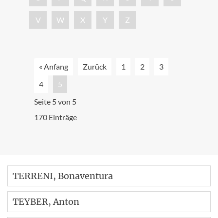
V
W
X
Y
Z
« Anfang
Zurück
1
2
3
4
5
Seite 5 von 5
170 Einträge
TERRENI
, Bonaventura
TEYBER
, Anton