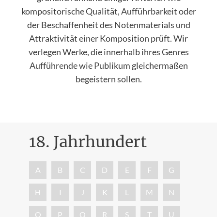
kompositorische Qualität, Aufführbarkeit oder
der Beschaffenheit des Notenmaterials und
Attraktivität einer Komposition prüft. Wir
verlegen Werke, die innerhalb ihres Genres
Aufführende wie Publikum gleichermaßen
begeistern sollen.
18. Jahrhundert
Nac
A
B
C
D
E
F
G
H
I
J
K
L
M
N
O
P
Q
R
S
T
U