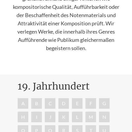
kompositorische Qualität, Aufführbarkeit oder
der Beschaffenheit des Notenmaterials und
Attraktivität einer Komposition prüft. Wir
verlegen Werke, die innerhalb ihres Genres
Aufführende wie Publikum gleichermaßen
begeistern sollen.
19. Jahrhundert
Nac
A
B
C
D
E
F
G
H
I
J
K
L
M
N
O
P
Q
R
S
T
U