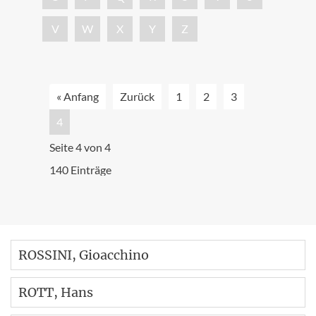
V
W
X
Y
Z
« Anfang
Zurück
1
2
3
4
Seite 4 von 4
140 Einträge
ROSSINI
, Gioacchino
ROTT
, Hans