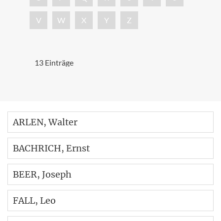
V
W
X
Y
Z
13 Einträge
ARLEN
, Walter
BACHRICH
, Ernst
BEER
, Joseph
FALL
, Leo