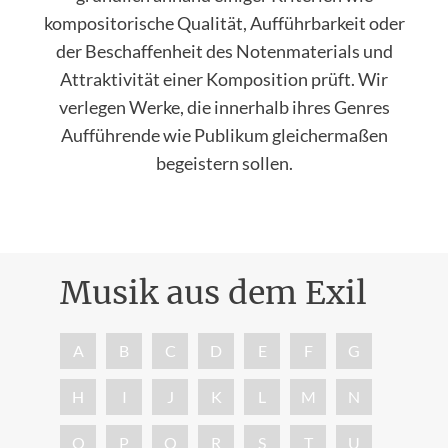
kompositorische Qualität, Aufführbarkeit oder
der Beschaffenheit des Notenmaterials und
Attraktivität einer Komposition prüft. Wir
verlegen Werke, die innerhalb ihres Genres
Aufführende wie Publikum gleichermaßen
begeistern sollen.
Musik aus dem Exil
Nac
A
B
C
D
E
F
G
H
I
J
K
L
M
N
O
P
Q
R
S
T
U