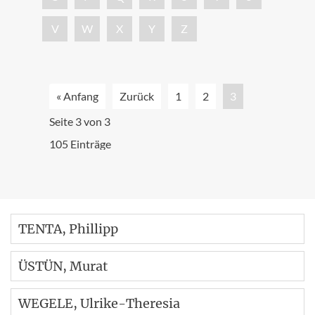
V
W
X
Y
Z
« Anfang
Zurück
1
2
3
Seite 3 von 3
105 Einträge
TENTA
, Phillipp
ÜSTÜN
, Murat
WEGELE
, Ulrike-Theresia