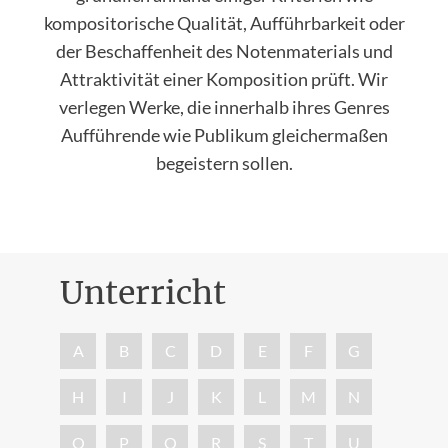
kompositorische Qualität, Aufführbarkeit oder
der Beschaffenheit des Notenmaterials und
Attraktivität einer Komposition prüft. Wir
verlegen Werke, die innerhalb ihres Genres
Aufführende wie Publikum gleichermaßen
begeistern sollen.
Unterricht
Nac
A
B
C
D
E
F
G
H
I
J
K
L
M
N
O
P
Q
R
S
T
U