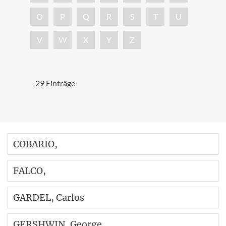
O
P
Q
R
S
T
U
V
W
X
Y
Z
29 Einträge
COBARIO
,
FALCO
,
GARDEL
, Carlos
GERSHWIN
, George