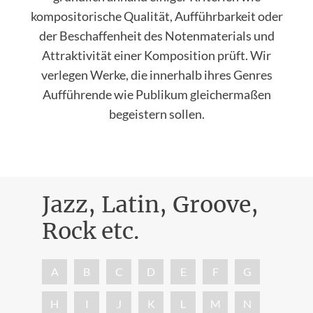
kompositorische Qualität, Aufführbarkeit oder
der Beschaffenheit des Notenmaterials und
Attraktivität einer Komposition prüft. Wir
verlegen Werke, die innerhalb ihres Genres
Aufführende wie Publikum gleichermaßen
begeistern sollen.
Jazz, Latin, Groove,
Rock etc.
Nac
A
B
C
D
E
F
G
H
I
J
K
L
M
N