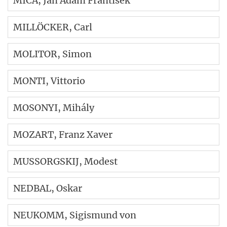
MICA
, Ján Adam Frantisek
MILLÖCKER
, Carl
MOLITOR
, Simon
MONTI
, Vittorio
MOSONYI
, Mihály
MOZART
, Franz Xaver
MUSSORGSKIJ
, Modest
NEDBAL
, Oskar
NEUKOMM
, Sigismund von