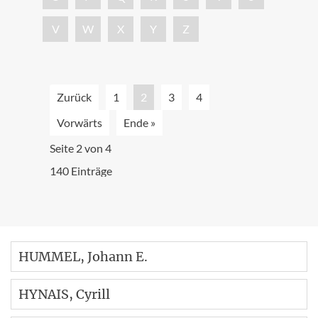
V
W
X
Y
Z
Zurück
1
2
3
4
Vorwärts
Ende »
Seite 2 von 4
140 Einträge
HUMMEL
, Johann E.
HYNAIS
, Cyrill