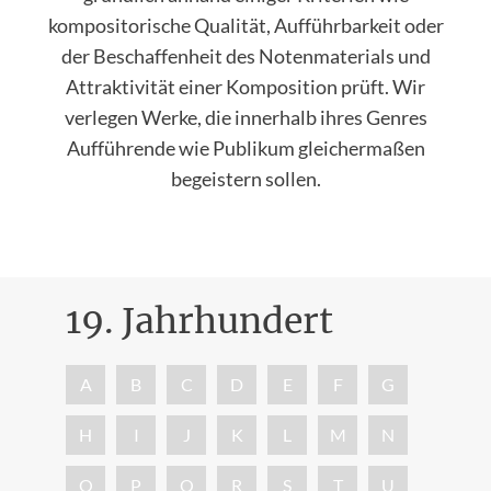
kompositorische Qualität, Aufführbarkeit oder
der Beschaffenheit des Notenmaterials und
Attraktivität einer Komposition prüft. Wir
verlegen Werke, die innerhalb ihres Genres
Aufführende wie Publikum gleichermaßen
begeistern sollen.
19. Jahrhundert
Nac
A
B
C
D
E
F
G
H
I
J
K
L
M
N
O
P
Q
R
S
T
U