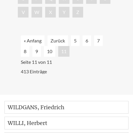
V
W
X
Y
Z
« Anfang
Zurück
5
6
7
8
9
10
11
Seite 11 von 11
413 Einträge
WILDGANS
, Friedrich
WILLI
, Herbert