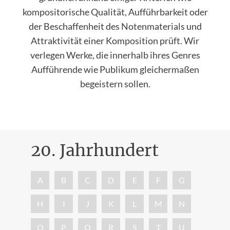
kompositorische Qualität, Aufführbarkeit oder
der Beschaffenheit des Notenmaterials und
Attraktivität einer Komposition prüft. Wir
verlegen Werke, die innerhalb ihres Genres
Aufführende wie Publikum gleichermaßen
begeistern sollen.
20. Jahrhundert
Nac
A
B
C
D
E
F
G
H
I
J
K
L
M
N
O
P
Q
R
S
T
U