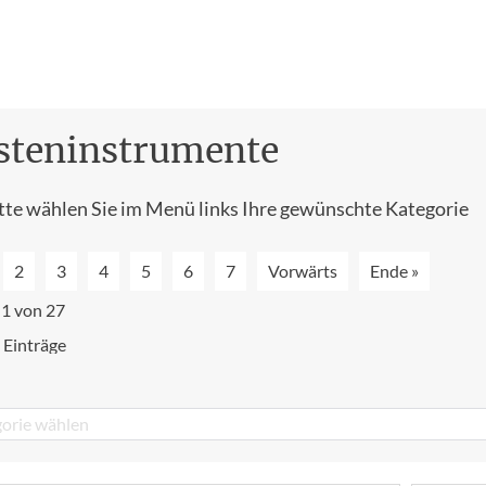
steninstrumente
tte wählen Sie im Menü links Ihre gewünschte Kategorie
2
3
4
5
6
7
Vorwärts
Ende »
 1 von 27
 Einträge
orie wählen