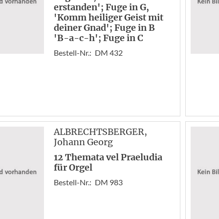
erstanden'; Fuge in G,
'Komm heiliger Geist mit
deiner Gnad'; Fuge in B
'B-a-c-h'; Fuge in C
Bestell-Nr.:
DM 432
ALBRECHTSBERGER
,
Johann Georg
12 Themata vel Praeludia
für Orgel
Bestell-Nr.:
DM 983