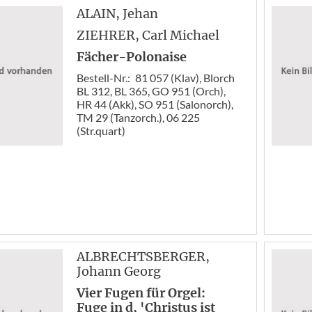
ALAIN
, Jehan
ZIEHRER
, Carl Michael
Fächer-Polonaise
Bestell-Nr.:
81 057 (Klav), Blorch
BL 312, BL 365, GO 951 (Orch),
HR 44 (Akk), SO 951 (Salonorch),
TM 29 (Tanzorch.), 06 225
(Str.quart)
ALBRECHTSBERGER
,
Johann Georg
Vier Fugen für Orgel:
Fuge in d, 'Christus ist