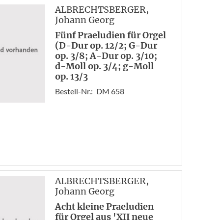
1
ALBRECHTSBERGER
,
2
Johann Georg
3
Fünf Praeludien für Orgel
4
(D-Dur op. 12/2; G-Dur
5
op. 3/8; A-Dur op. 3/10;
d-Moll op. 3/4; g-Moll
6
op. 13/3
7
Bestell-Nr.:
DM 658
Vor
End
ALBRECHTSBERGER
,
Johann Georg
Acht kleine Praeludien
für Orgel aus 'XII neue