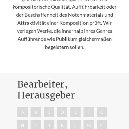
kompositorische Qualität, Aufführbarkeit oder
der Beschaffenheit des Notenmaterials und
Attraktivität einer Komposition prüft. Wir
verlegen Werke, die innerhalb ihres Genres
Aufführende wie Publikum gleichermaßen
begeistern sollen.
Bearbeiter,
Herausgeber
Nac
A
B
C
D
E
F
G
H
I
J
K
L
M
N