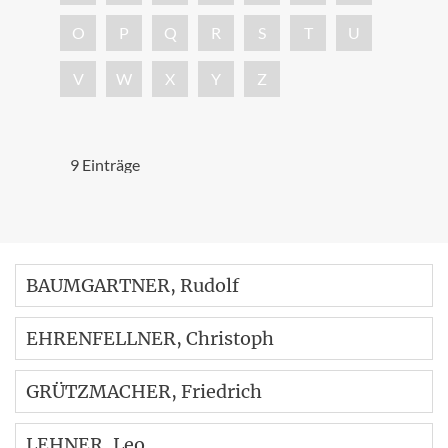
O
P
Q
R
S
T
U
V
W
X
Y
Z
9 Einträge
BAUMGARTNER
, Rudolf
EHRENFELLNER
, Christoph
GRÜTZMACHER
, Friedrich
LEHNER
, Leo