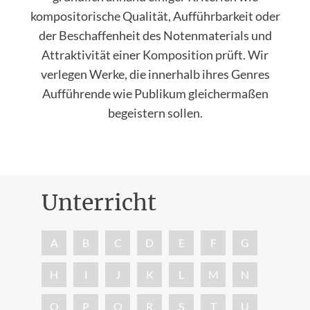
kompositorische Qualität, Aufführbarkeit oder
der Beschaffenheit des Notenmaterials und
Attraktivität einer Komposition prüft. Wir
verlegen Werke, die innerhalb ihres Genres
Aufführende wie Publikum gleichermaßen
begeistern sollen.
Unterricht
Nac
A
B
C
D
E
F
G
H
I
J
K
L
M
N
O
P
Q
R
S
T
U