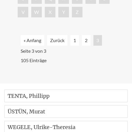
V
W
X
Y
Z
« Anfang
Zurück
1
2
3
Seite 3 von 3
105 Einträge
TENTA
, Phillipp
ÜSTÜN
, Murat
WEGELE
, Ulrike-Theresia