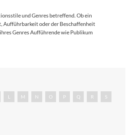
ionsstile und Genres betreffend. Ob ein
t, Aufführbarkeit oder der Beschaffenheit
b ihres Genres Aufführende wie Publikum
Nachnam
L
M
N
O
P
Q
R
S