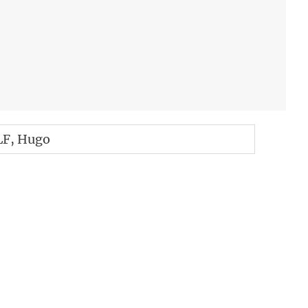
«
LF
, Hugo
Anf
Zur
1
2
3