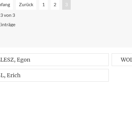
nfang
Zurück
1
2
3
 3 von 3
Einträge
LESZ
, Egon
WO
SL
, Erich