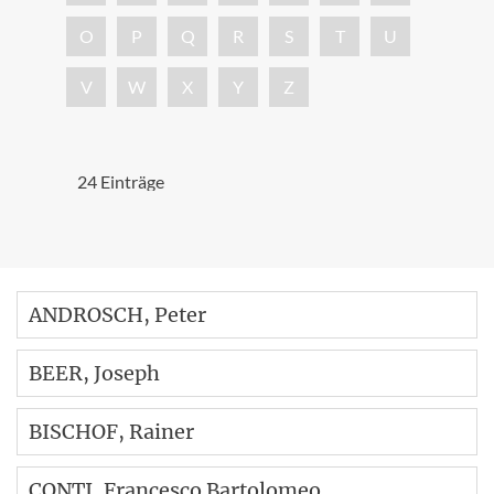
O
P
Q
R
S
T
U
V
W
X
Y
Z
24 Einträge
ANDROSCH
, Peter
BEER
, Joseph
BISCHOF
, Rainer
CONTI
, Francesco Bartolomeo