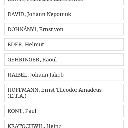
DAVID
, Johann Nepomuk
DOHNÁNYI
, Ernst von
EDER
, Helmut
GEHRINGER
, Raoul
HAIBEL
, Johann Jakob
HOFFMANN
, Ernst Theodor Amadeus
(E.T.A.)
KONT
, Paul
KRATOCHWIL
, Heinz