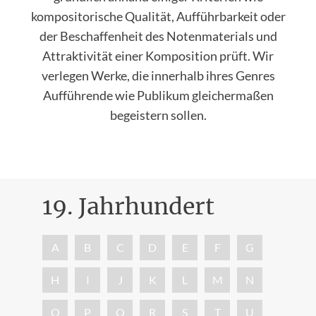
kompositorische Qualität, Aufführbarkeit oder
der Beschaffenheit des Notenmaterials und
Attraktivität einer Komposition prüft. Wir
verlegen Werke, die innerhalb ihres Genres
Aufführende wie Publikum gleichermaßen
begeistern sollen.
19. Jahrhundert
Nac
A
B
C
D
E
F
G
H
I
J
K
L
M
N
O
P
Q
R
S
T
U