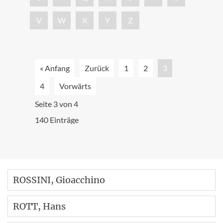
V
W
X
Y
Z
« Anfang
Zurück
1
2
3
4
Vorwärts
Seite 3 von 4
140 Einträge
ROSSINI
, Gioacchino
ROTT
, Hans