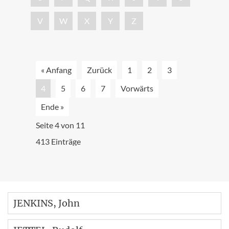
V
W
X
Y
Z
« Anfang
Zurück
1
2
3
4
5
6
7
Vorwärts
Ende »
Seite 4 von 11
413 Einträge
JENKINS
, John