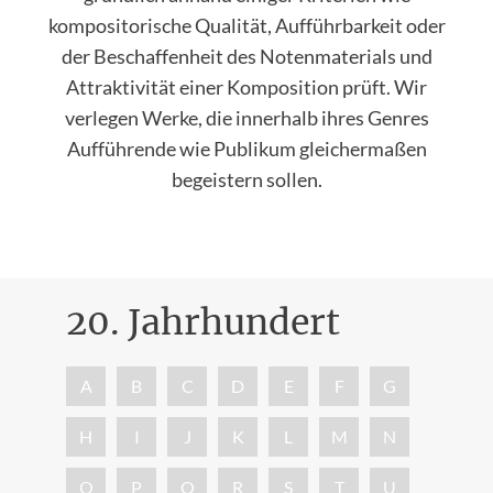
kompositorische Qualität, Aufführbarkeit oder
der Beschaffenheit des Notenmaterials und
Attraktivität einer Komposition prüft. Wir
verlegen Werke, die innerhalb ihres Genres
Aufführende wie Publikum gleichermaßen
begeistern sollen.
20. Jahrhundert
Nac
A
B
C
D
E
F
G
H
I
J
K
L
M
N
O
P
Q
R
S
T
U