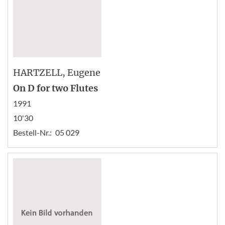
HARTZELL
, Eugene
On D for two Flutes
1991
10'30
Bestell-Nr.:
05 029