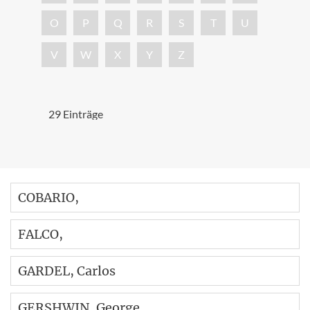
O
P
Q
R
S
T
U
V
W
X
Y
Z
29 Einträge
COBARIO
,
FALCO
,
GARDEL
, Carlos
GERSHWIN
, George