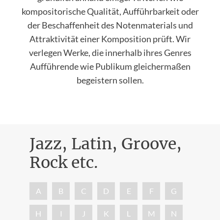
kompositorische Qualität, Aufführbarkeit oder
der Beschaffenheit des Notenmaterials und
Attraktivität einer Komposition prüft. Wir
verlegen Werke, die innerhalb ihres Genres
Aufführende wie Publikum gleichermaßen
begeistern sollen.
Jazz, Latin, Groove,
Rock etc.
Nac
A
B
C
D
E
F
G
H
I
J
K
L
M
N