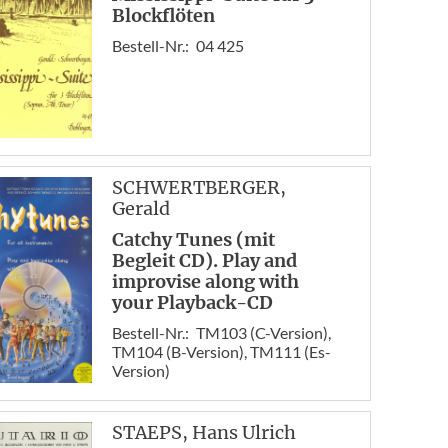
Blockflöten
Bestell-Nr.:
04 425
SCHWERTBERGER
,
Gerald
Catchy Tunes (mit
Begleit CD). Play and
improvise along with
your Playback-CD
Bestell-Nr.:
TM103 (C-Version),
TM104 (B-Version), TM111 (Es-
Version)
STAEPS
, Hans Ulrich