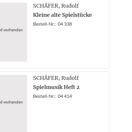
«
SCHÄFER
, Rudolf
Anf
Kleine alte Spielstücke
Zur
Bestell-Nr.:
04 338
1
2
3
SCHÄFER
, Rudolf
Spielmusik Heft 2
Bestell-Nr.:
04 414