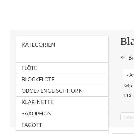
Bl
KATEGORIEN
Bi
FLÖTE
« A
BLOCKFLÖTE
Seite
OBOE / ENGLISCHHORN
113 
KLARINETTE
SAXOPHON
Kateg
FAGOTT