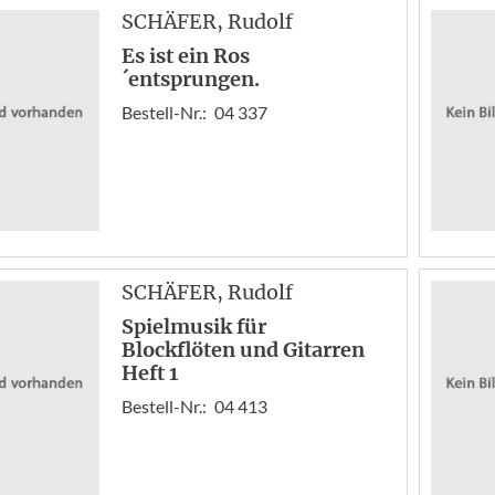
SCHÄFER
, Rudolf
Es ist ein Ros
´entsprungen.
Bestell-Nr.:
04 337
SCHÄFER
, Rudolf
Spielmusik für
Blockflöten und Gitarren
Heft 1
Bestell-Nr.:
04 413