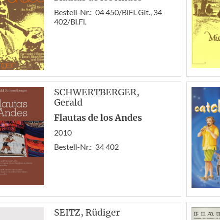
Bestell-Nr.:
04 450/BlFl. Git., 34
402/Bl.Fl.
SCHWERTBERGER
,
Gerald
Flautas de los Andes
2010
Bestell-Nr.:
34 402
SEITZ
, Rüdiger