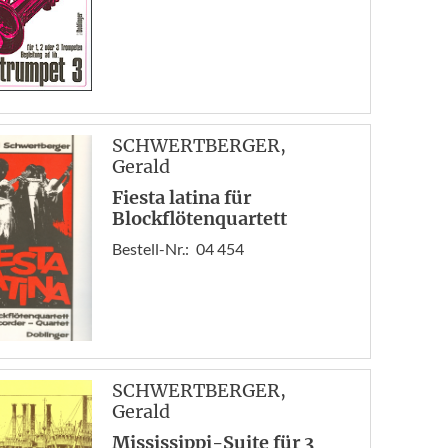
SCHWERTBERGER
,
Gerald
Fiesta latina für
Blockflötenquartett
Bestell-Nr.:
04 454
SCHWERTBERGER
,
Gerald
Mississippi-Suite für 3