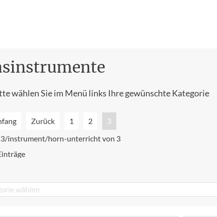
asinstrumente
tte wählen Sie im Menü links Ihre gewünschte Kategorie
nfang
Zurück
1
2
3
 3/instrument/horn-unterricht von 3
Einträge
orie wählen